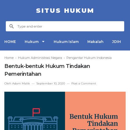
SITUS HUKUM
HOME
Hukum
Hukum Islam
Makalah
JDIH
Home
›
Hukum Administrasi Negara
›
Pengantar Hukum Indonesia
Bentuk-bentuk Hukum Tindakan
Pemerintahan
Oleh
Adam Malik
September 10, 2020
Post a Comment