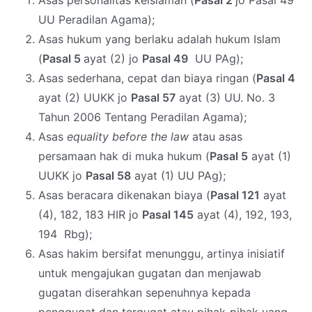
Asas personalitas keislaman (
Pasal 2
jo Pasal 49
UU Peradilan Agama);
Asas hukum yang berlaku adalah hukum Islam
(
Pasal 5
ayat (2) jo
Pasal 49
UU PAg);
Asas sederhana, cepat dan biaya ringan (
Pasal 4
ayat (2) UUKK jo
Pasal 57
ayat (3) UU. No. 3
Tahun 2006 Tentang Peradilan Agama);
Asas
equality before the law
atau asas
persamaan hak di muka hukum (
Pasal 5
ayat (1)
UUKK jo
Pasal 58
ayat (1) UU PAg);
Asas beracara dikenakan biaya (
Pasal 121
ayat
(4), 182, 183 HIR jo
Pasal 145
ayat (4), 192, 193,
194 Rbg);
Asas hakim bersifat menunggu, artinya inisiatif
untuk mengajukan gugatan dan menjawab
gugatan diserahkan sepenuhnya kepada