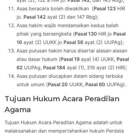
ayat (2), 132 a HIR jo.
Pasal 142
, dan 145 Rbg);
Asas beracara boleh diwakilkan (
Pasal 123
HIR
jo.
Pasal 142
ayat (2) dan 147 Rbg);
Asas hakim wajib mendamaikan kedua belah
pihak yang bersengketa (
Pasal 130
HIR jo
Pasal
16
ayat (2) UUKK jo
Pasal 56
ayat (2) UUPAg);
Asas putusan hakim harus disertai alasan-alasan
atau dasar hukum (
Pasal 19
ayat (4) UUKK,
Pasal
62
UUPAg,
Pasal 184
ayat (1), 319 ayat (2) HIR);
Asas putusan diucapkan dalam sidang terbuka
untuk umum (
Pasal 20
UUKK,
Pasal 60
UUPAg).
Tujuan Hukum Acara Peradilan
Agama
Tujuan Hukum Acara Peradilan Agama adalah untuk
melaksanakan dan mempertahankan hukum Perdata