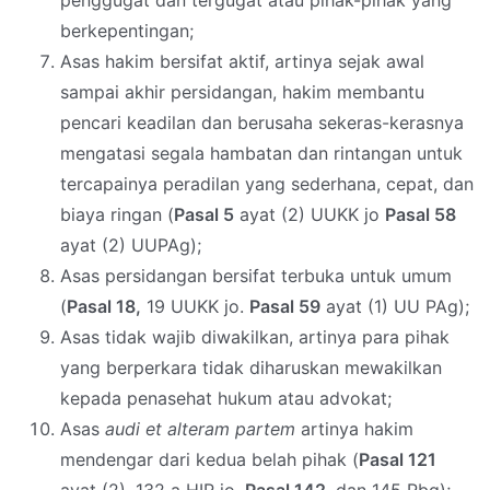
penggugat dan tergugat atau pihak-pihak yang
berkepentingan;
Asas hakim bersifat aktif, artinya sejak awal
sampai akhir persidangan, hakim membantu
pencari keadilan dan berusaha sekeras-kerasnya
mengatasi segala hambatan dan rintangan untuk
tercapainya peradilan yang sederhana, cepat, dan
biaya ringan (
Pasal 5
ayat (2) UUKK jo
Pasal 58
ayat (2) UUPAg);
Asas persidangan bersifat terbuka untuk umum
(
Pasal 18,
19 UUKK jo.
Pasal 59
ayat (1) UU PAg);
Asas tidak wajib diwakilkan, artinya para pihak
yang berperkara tidak diharuskan mewakilkan
kepada penasehat hukum atau advokat;
Asas
audi et alteram partem
artinya hakim
mendengar dari kedua belah pihak (
Pasal 121