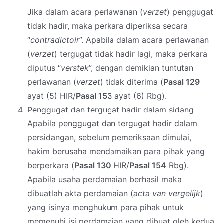
Jika dalam acara perlawanan (
verzet
) penggugat
tidak hadir, maka perkara diperiksa secara
“
contradictoir
”. Apabila dalam acara perlawanan
(
verzet
) tergugat tidak hadir lagi, maka perkara
diputus “
verstek
”, dengan demikian tuntutan
perlawanan (
verzet
) tidak diterima (
Pasal 129
ayat (5) HIR/
Pasal 153
ayat (6) Rbg).
Penggugat dan tergugat hadir dalam sidang.
Apabila penggugat dan tergugat hadir dalam
persidangan, sebelum pemeriksaan dimulai,
hakim berusaha mendamaikan para pihak yang
berperkara (
Pasal 130
HIR/
Pasal 154
Rbg).
Apabila usaha perdamaian berhasil maka
dibuatlah akta perdamaian (
acta van vergelijk
)
yang isinya menghukum para pihak untuk
memenuhi isi perdamaian yang dibuat oleh kedua